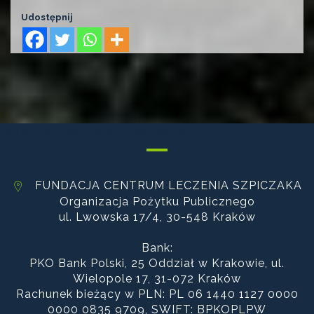
Udostępnij
[powr-hit-counter id="bba4e830_1535312102"]
FUNDACJA CENTRUM LECZENIA SZPICZAKA
Organizacja Pożytku Publicznego
ul. Lwowska 17/4, 30-548 Kraków
Bank:
PKO Bank Polski, 25 Oddział w Krakowie, ul.
Wielopole 17, 31-072 Kraków
Rachunek bieżący w PLN: PL 06 1440 1127 0000
0000 0835 9709, SWIFT: BPKOPLPW