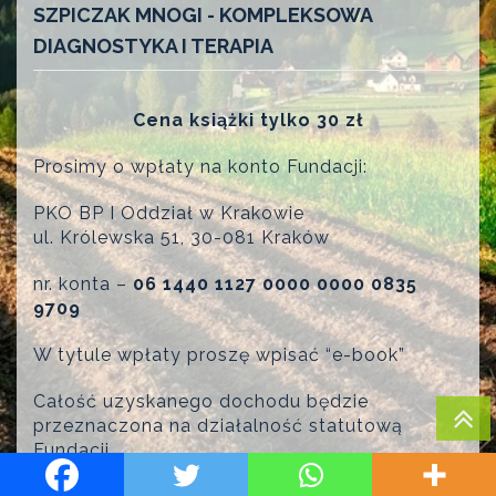
SZPICZAK MNOGI - KOMPLEKSOWA
DIAGNOSTYKA I TERAPIA
Cena książki tylko 3
0
zł
Prosimy o wpłaty na konto Fundacji:
PKO BP I Oddział w Krakowie
ul. Królewska 51, 30-081 Kraków
nr. konta –
06 1440 1127 0000 0000 0835
9709
W tytule wpłaty proszę wpisać “e-book”
Całość uzyskanego dochodu będzie
przeznaczona na działalność statutową
Fundacji.