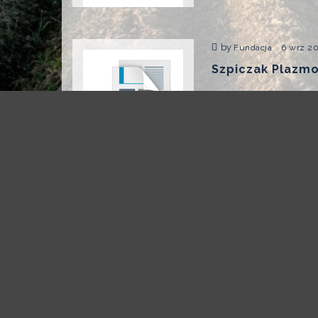
by
Fundacja
6 wrz 2
Szpiczak Plazmo
...
by
Fundacja
12 wrz 
Odpowiedź Minis
LENALIDOMIDEM 
Plazmocytowym
...