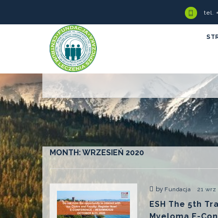
tel.
ST
MONTH:
WRZESIEŃ 2020
by
Fundacja
21 wrz
ESH The 5th Tr
Myeloma E-Con