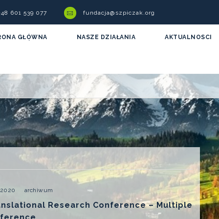
 +48 601 539 077
fundacja@szpiczak.org
RONA GŁÓWNA
NASZE DZIAŁANIA
AKTUALNOSCI
 2020
archiwum
anslational Research Conference – Multiple
ference