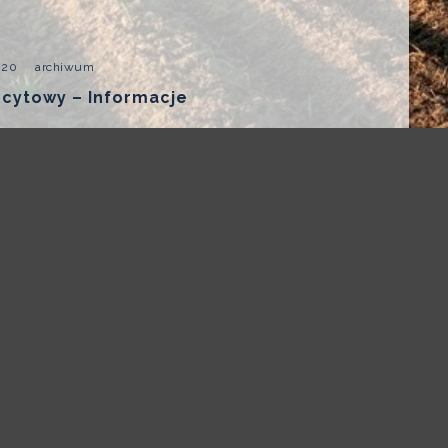
020
archiwum
cytowy – Informacje
2020
archiwum
tra Zdrowia W Sprawie Leczenia
W Podtrzymaniu W Szpiczaku