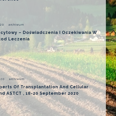
020
archiwum
cytowy – Doświadczenia I Oczekiwania W
tod Leczenia
020
archiwum
perts Of Transplantation And Cellular
nd ASTCT , 18-20 September 2020