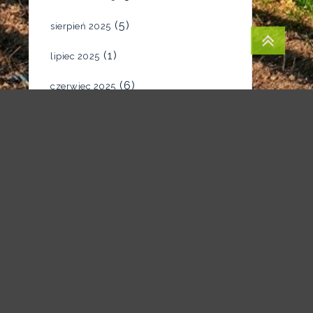
(5)
sierpień 2025
(1)
lipiec 2025
(6)
czerwiec 2025
(4)
maj 2025
(7)
kwiecień 2025
(5)
marzec 2025
(2)
luty 2025
(1)
styczeń 2025
(1)
grudzień 2024
(1)
listopad 2024