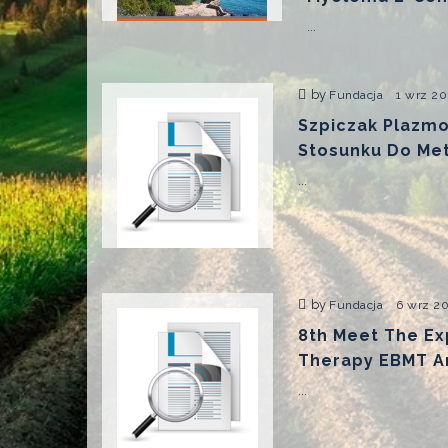
...
by
Fundacja
1 wrz 2
Szpiczak Plazmo
Stosunku Do Me
...
by
Fundacja
6 wrz 2
8th Meet The Ex
Therapy EBMT A
...