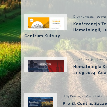
...
by
Fundacja
15 wrz
Konferencja Te
Hematologii, Lu
Centrum Kultury
...
by
Fundacja
6 wrz 
Hematologia Kon
21.09.2024, Gd
...
by
Fundacja
6 wrz 2024
Pro Et Contra, Szcze