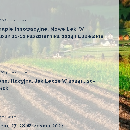
 2024
archiwum
rapie Innowacyjne. Nowe Leki W
blin 11-12 Października 2024 I Lubelskie
2024
archiwum
sultacyjna, Jak Leczę W 2024r., 20-
ańsk
archiwum
cin, 27-28 Września 2024