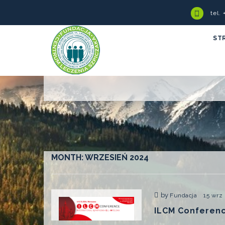
tel.
ST
MONTH:
WRZESIEŃ 2024
by
Fundacja
15 wrz
ILCM Conferenc