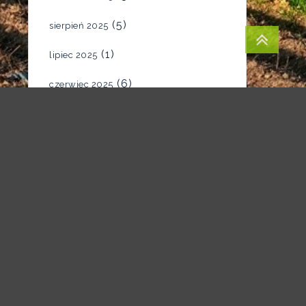
(5)
sierpień 2025
(1)
lipiec 2025
(6)
czerwiec 2025
(4)
maj 2025
(7)
kwiecień 2025
(5)
marzec 2025
(2)
luty 2025
(1)
styczeń 2025
(1)
grudzień 2024
(1)
listopad 2024