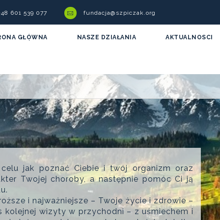
 +48 601 539 077
fundacja@szpiczak.org
RONA GŁÓWNA
NASZE DZIAŁANIA
AKTUALNOSCI
celu jak poznać Ciebie i twój organizm oraz
akter Twojej choroby, a następnie pomóc Ci ją
u.
oższe i najważniejsze – Twoje życie i zdrowie –
s kolejnej wizyty w przychodni – z uśmiechem i