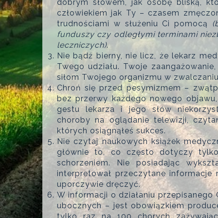
dobrym słowem, jak osobę bliską, któ
człowiekiem jak Ty – czasem zmęczon
trudnościami w służeniu Ci pomocą
(
funduszy czy odległymi terminami nie
leczniczych)
.
Nie bądź bierny, nie licz, że lekarz m
Twego udziału. Twoje zaangażowanie,
siłom Twojego organizmu w zwalczaniu
Chroń się przed pesymizmem – zwątpie
bez przerwy każdego nowego objawu, w
gestu lekarza i jego słów niekorzys
choroby na oglądanie telewizji, czyta
których osiągnąłeś sukces.
Nie czytaj naukowych książek medycz
głównie to, co często dotyczy tylk
schorzeniem. Nie posiadając wyksz
interpretował przeczytane informacje 
uporczywie dręczyć.
W informacji o działaniu przepisaneg
ubocznych – jest obowiązkiem produce
tylko raz na 100 chorych zażywając