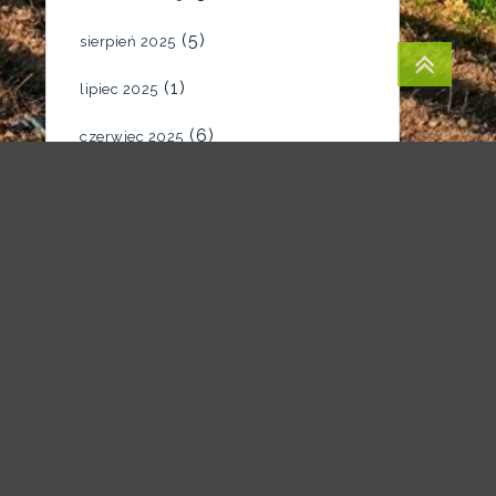
(5)
sierpień 2025
(1)
lipiec 2025
(6)
czerwiec 2025
(4)
maj 2025
(7)
kwiecień 2025
(5)
marzec 2025
(2)
luty 2025
(1)
styczeń 2025
(1)
grudzień 2024
(1)
listopad 2024