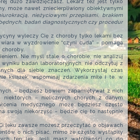
rej dużo zawdzięczasz. Lekarz też jest tylko
y, może nawet zniecierpliwiony obiektywnymi
biurokracją, nieżyciowymi przepisami, brakiem
zbędnych, badań diagnostycznych czy procedur
edycyny wyleczy Cię z choroby tylko lekami bez
 wiara w wyzdrowienie “czyni cuda” – pomaga
 choroby.
niem. Nie myśl stale o chorobie, nie analizuj
yniku badań laboratoryjnych, nie odczytuj z
tnych dla siebie znaczeń. Wykorzystaj czas
nie książek, wspominaj zdarzenia miłe i te, w
nych – będziesz bowiem zapamiętywał z nich
o niektórych – nielicznych chorych z danym
tałcenia medycznego może będziesz często
na swoją niekorzyść – będzie cię to następnie
o Ci leku zawsze możesz przeczytać o objawach
ntów o nich pisać, mimo że często wystąpiły
ych ten lek. Jeśli masz wątpliwości co do