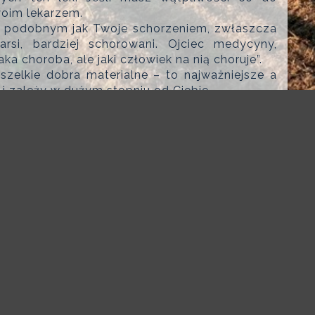
woim lekarzem.
 z podobnym jak Twoje schorzeniem, zwłaszcza
arsi, bardziej schorowani. Ojciec medycyny,
aka choroba, ale jaki człowiek na nią choruje”.
szelkie dobra materialne – to najważniejsze a
 i zależy w dużym stopniu od Ciebie.
 nawet wiele miesięcy czy lat po zakończeniu
 Twoim zdrowiu – może to doświadczenie i
ej choroby pomoże innym chorym, a lekarzowi
walki z chorobami innych ludzi. Działalność
kształcenia, ponoszenia odpowiedzialności za
, a często życia innych ludzi.
hować uśmiech i życzliwość wobec otoczenia.
ch ludzi – pracowników szpitala czy kliniki –
lce z Twoim wrogiem – chorobą, nie tylko z
waniem i dzięki sympatii dla Ciebie, którą
nia z bliskimi na dzielenie się dobrym słowem.
e mów tylko o sobie, okaż zainteresowanie ich
zachowaniu optymizmu i siły przetrwania.