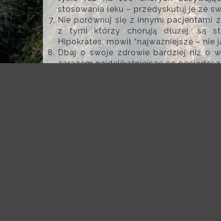
stosowania leku – przedyskutuj je ze s
Nie porównuj się z innymi pacjentami
z tymi którzy chorują dłużej, są st
Hipokrates, mówił “najważniejsze – nie j
Dbaj o swoje zdrowie bardziej niż o w
zarazem najdelikatniejsze co posiadasz
Napisz lub zadzwoń do swego lekarza,
leczenia. Przekaż mu informacje o
skuteczność lecznicza w wypadku Twoj
dostarczy satysfakcji i doda sił do 
lekarska wymaga wysiłku stałego samo
podejmowane decyzje dotyczące zdrowia
Mimo obaw i troski – staraj się zac
Pomoże Ci to zjednać sobie otaczający
dadzą z siebie jeszcze więcej w wa
obowiązku, ale z większym zaangażo
potrafisz wzbudzić. Wykorzystaj spotka
Im też jest ciężko. Nie narzekaj, ni
sprawami. Wzajemnie wspierajcie się w 