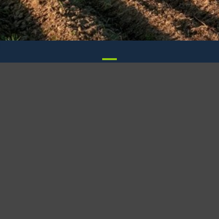
]
FUNDACJA CENTRUM LECZENIA SZPICZAKA
Organizacja Pożytku Publicznego
ul. Lwowska 17/4, 30-548 Kraków
Bank:
Polski, 25 Oddział w Krakowie, ul. Wielopole 17, 31-
cy w PLN: PL 06 1440 1127 0000 0000 0835 9709, 
tel. +48 601 539 077