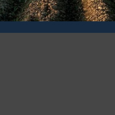
[powr-hit-counter id="bba4e830_1535312102"
PKO Bank 
Rachunek bieżą