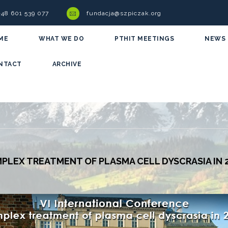
 +48 601 539 077
fundacja@szpiczak.org
ME
WHAT WE DO
PTHIT MEETINGS
NEWS
NTACT
ARCHIVE
PLEX TREATMENT OF PLASMA CELL DYSCRASIA IN 