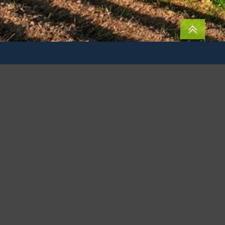
072 Kraków
SWIFT: BPKOPLPW