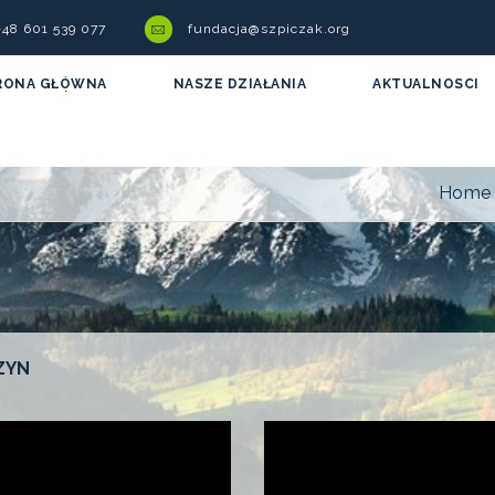
 +48 601 539 077
fundacja@szpiczak.org
RONA GŁÓWNA
NASZE DZIAŁANIA
AKTUALNOSCI
Home
ZYN