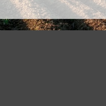
]
FUNDACJA CENTRUM LECZENIA SZPICZAKA
Organizacja Pożytku Publicznego
ul. Lwowska 17/4, 30-548 Kraków
Bank:
Polski, 25 Oddział w Krakowie, ul. Wielopole 17, 31-
cy w PLN: PL 06 1440 1127 0000 0000 0835 9709, 