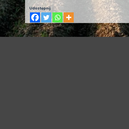
Udostępnij
[powr-hit-counter id="bba4e830_1535312102"
PKO Bank 
Rachunek bieżą