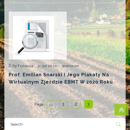
by
Fundacja
31 sie 2020
archiwum
Prof. Emilian Snarski I Jego Plakaty Na
Wirtualnym Zjeździe EBMT W 2020 Roku
...
1
2
3
Page
<<