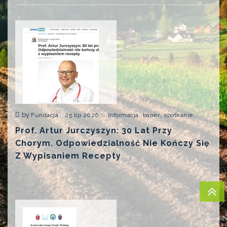
by
,
,
Fundacja
25 lip 2026
Informacja
baner
spotkanie
Prof. Artur Jurczyszyn: 30 Lat Przy
Chorym. Odpowiedzialność Nie Kończy Się
Z Wypisaniem Recepty
...