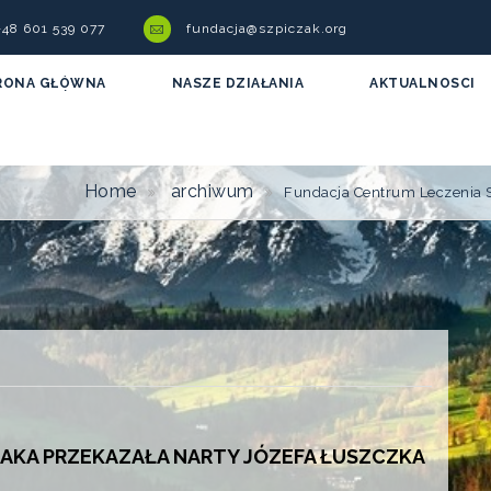
 +48 601 539 077
fundacja@szpiczak.org
RONA GŁÓWNA
NASZE DZIAŁANIA
AKTUALNOSCI
Home
archiwum
Fundacja Centrum Leczenia 
AKA PRZEKAZAŁA NARTY JÓZEFA ŁUSZCZKA