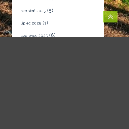
(5)
sierpień 2025
(1)
lipiec 2025
(6)
czerwiec 2025
(4)
maj 2025
(7)
kwiecień 2025
(5)
marzec 2025
(2)
luty 2025
(1)
styczeń 2025
(1)
grudzień 2024
(1)
listopad 2024