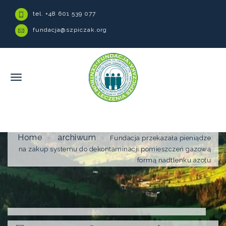
tel. +48 601 539 077
fundacja@szpiczak.org
Home
archiwum
Fundacja przekazała pieniądze
na zakup systemu do dekontaminacji pomieszczeń gazową
formą nadtlenku azotu