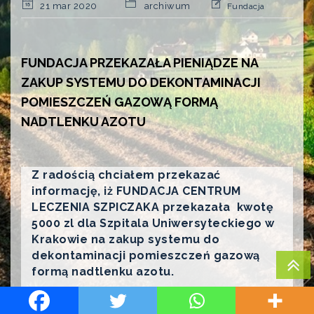
21 mar 2020
archiwum
Fundacja
FUNDACJA PRZEKAZAŁA PIENIĄDZE NA
ZAKUP SYSTEMU DO DEKONTAMINACJI
POMIESZCZEŃ GAZOWĄ FORMĄ
NADTLENKU AZOTU
Z radością chciałem przekazać
informację, iż FUNDACJA CENTRUM
LECZENIA SZPICZAKA przekazała kwotę
5000 zl dla Szpitala Uniwersyteckiego w
Krakowie
na zakup systemu do
dekontaminacji pomieszczeń gazową
formą nadtlenku azotu.
Na stronie: