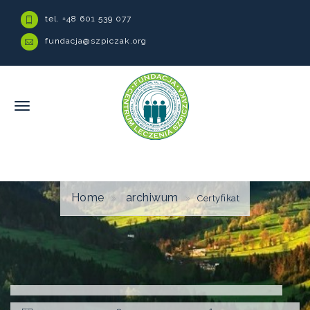
tel. +48 601 539 077
fundacja@szpiczak.org
Home
archiwum
Certyfikat