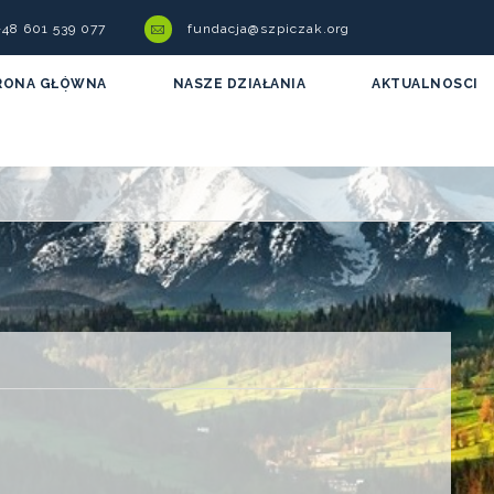
 +48 601 539 077
fundacja@szpiczak.org
RONA GŁÓWNA
NASZE DZIAŁANIA
AKTUALNOSCI