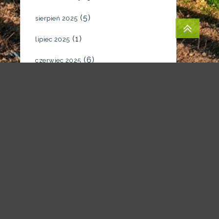
(5)
sierpień 2025
(1)
lipiec 2025
(6)
czerwiec 2025
(4)
maj 2025
(7)
kwiecień 2025
(5)
marzec 2025
(2)
luty 2025
(1)
styczeń 2025
(1)
grudzień 2024
(1)
listopad 2024