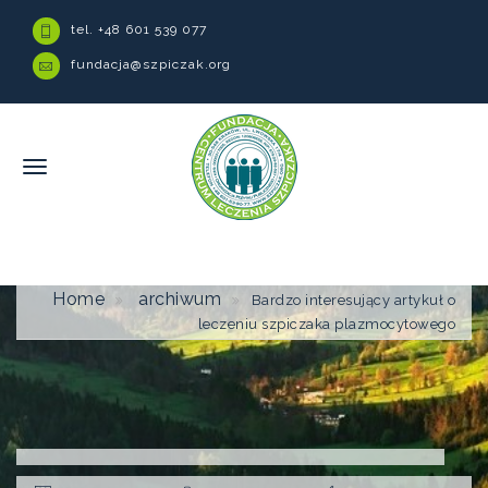
tel. +48 601 539 077
fundacja@szpiczak.org
Home
archiwum
Bardzo interesujący artykuł o
leczeniu szpiczaka plazmocytowego