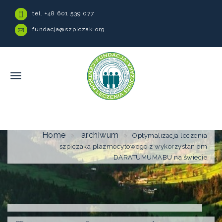
tel. +48 601 539 077
fundacja@szpiczak.org
Home
archiwum
Optymalizacja leczenia
szpiczaka plazmocytowego z wykorzystaniem
DARATUMUMABU na świecie