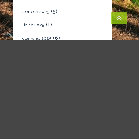
(5)
sierpień 2025
(1)
lipiec 2025
(6)
czerwiec 2025
(4)
maj 2025
(7)
kwiecień 2025
(5)
marzec 2025
(2)
luty 2025
(1)
styczeń 2025
(1)
grudzień 2024
(1)
listopad 2024