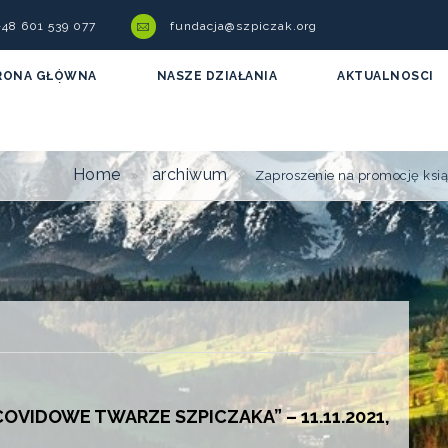
 +48 601 539 077
fundacja@szpiczak.org
RONA GŁÓWNA
NASZE DZIAŁANIA
AKTUALNOSCI
Home
archiwum
Zaproszenie na promocję ksią
OVIDOWE TWARZE SZPICZAKA” – 11.11.2021,