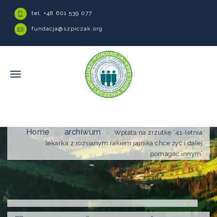
tel. +48 601 539 077
fundacja@szpiczak.org
Home
archiwum
Wpłata na zrzutkę ’41-letnia
lekarka z rozsianym rakiem jajnika chce żyć i dalej
pomagać innym’