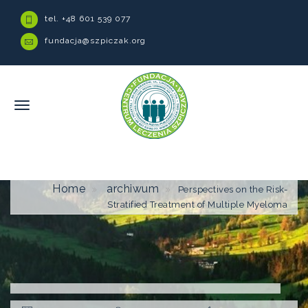
tel. +48 601 539 077
fundacja@szpiczak.org
Home
archiwum
Perspectives on the Risk-
Stratified Treatment of Multiple Myeloma