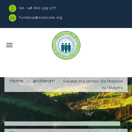
tel. +48 601 539 077
fundacja@szpiczak.org
Home
archiwum
Świąteczna pomoc dla Polaków
na Wołyniu