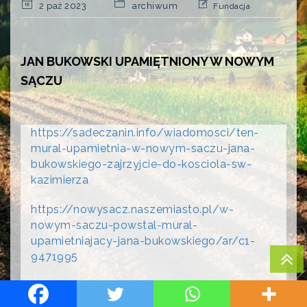
2 paź 2023
archiwum
Fundacja
JAN BUKOWSKI UPAMIĘTNIONY W NOWYM
SĄCZU
https://sadeczanin.info/wiadomosci/ten-
mural-upamietnia-w-nowym-saczu-jana-
bukowskiego-zajrzyjcie-do-kosciola-sw-
kazimierza
https://nowysacz.naszemiasto.pl/w-
nowym-saczu-powstal-mural-
upamietniajacy-jana-bukowskiego/ar/c1-
9471995
https://nowysacz.naszemiasto.pl/nowy-
mural-na-sadeckim-bloku-juz-ukonczony-