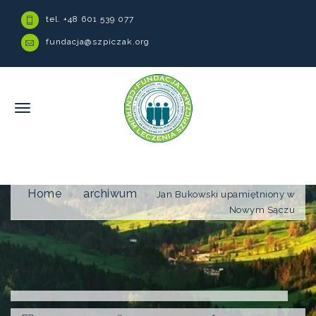
tel. +48 601 539 077
fundacja@szpiczak.org
Home
archiwum
Jan Bukowski upamiętniony w
Nowym Sączu