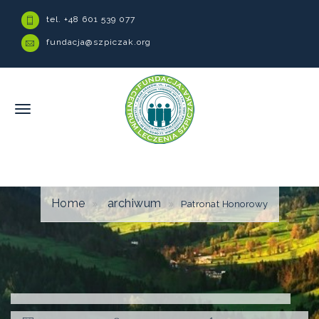
tel. +48 601 539 077
fundacja@szpiczak.org
Home
archiwum
Patronat Honorowy