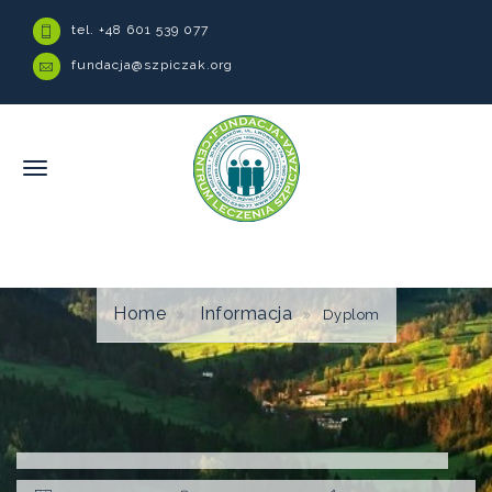
tel. +48 601 539 077
fundacja@szpiczak.org
Home
Informacja
Dyplom