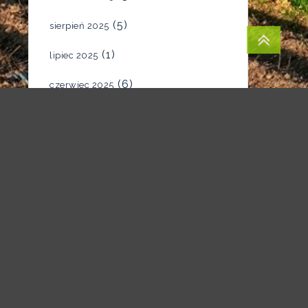
(5)
sierpień 2025
(1)
lipiec 2025
(6)
czerwiec 2025
(4)
maj 2025
(7)
kwiecień 2025
(5)
marzec 2025
(2)
luty 2025
(1)
styczeń 2025
(1)
grudzień 2024
(1)
listopad 2024