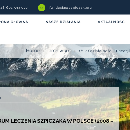
 +48 601 539 077
fundacja@szpiczak.org
RONA GŁÓWNA
NASZE DZIAŁANIA
AKTUALNOSCI
Home
archiwum
18 lat działalności Fundac
a
RUM LECZENIA SZPICZAKA W POLSCE (2008 –