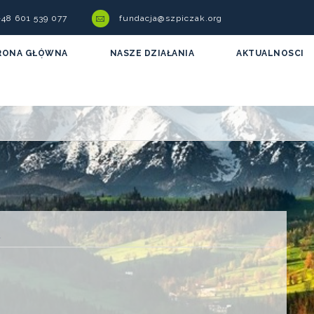
 +48 601 539 077
fundacja@szpiczak.org
RONA GŁÓWNA
NASZE DZIAŁANIA
AKTUALNOSCI
a