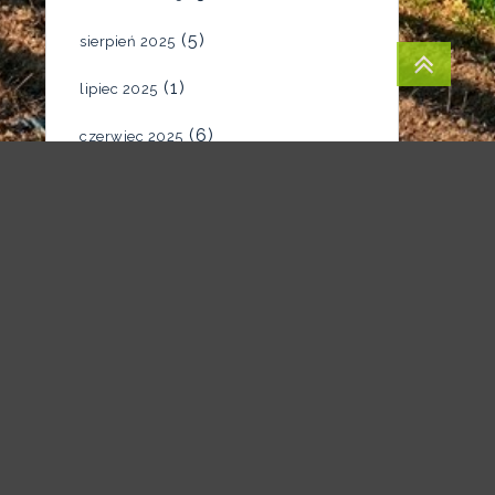
(5)
sierpień 2025
(1)
lipiec 2025
(6)
czerwiec 2025
(4)
maj 2025
(7)
kwiecień 2025
(5)
marzec 2025
(2)
luty 2025
(1)
styczeń 2025
(1)
grudzień 2024
(1)
listopad 2024