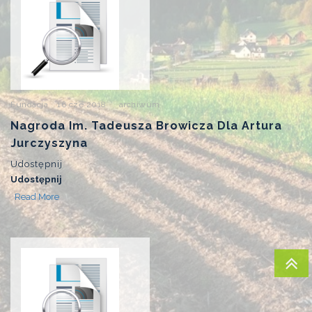
Fundacja
16 cze 2018
archiwum
Nagroda Im. Tadeusza Browicza Dla Artura
Jurczyszyna
Udostępnij
Udostępnij
Read More