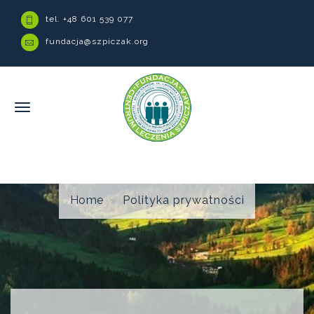
tel. +48 601 539 077
fundacja@szpiczak.org
Home
Polityka prywatności