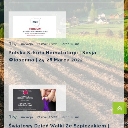
by
Fundacja
17 mar 2022
archiwum
Polska Szkoła Hematologii | Sesja
Wiosenna | 25-26 Marca 2022
...
by
Fundacja
17 mar 2022
archiwum
Światowy Dzień Walki Ze Szpiczakiem |