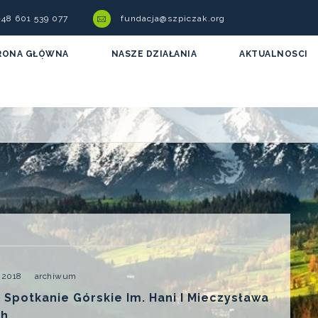
 +48 601 539 077
fundacja@szpiczak.org
RONA GŁÓWNA
NASZE DZIAŁANIA
AKTUALNOSCI
 2018
archiwum
 Spotkanie Górskie Im. Hani I Mieczysława
ch