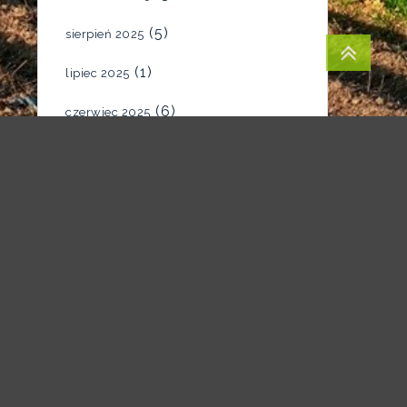
(5)
sierpień 2025
(1)
lipiec 2025
(6)
czerwiec 2025
(4)
maj 2025
(7)
kwiecień 2025
(5)
marzec 2025
(2)
luty 2025
(1)
styczeń 2025
(1)
grudzień 2024
(1)
listopad 2024