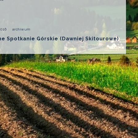
2016
archiwum
wne Spotkanie Górskie (dawniej Skitourowe)