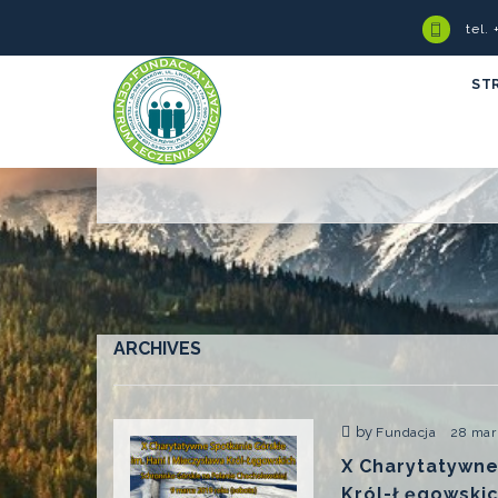
tel.
ST
ARCHIVES
by
Fundacja
28 mar
X Charytatywne
Król-Łęgowski