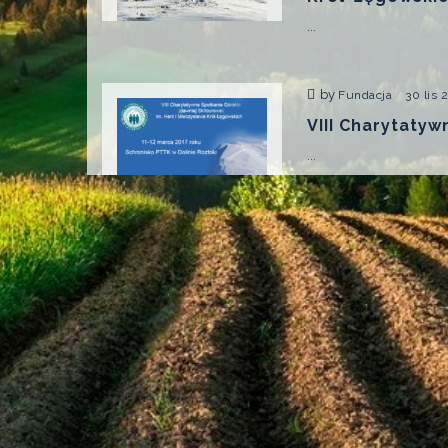
...
by
Fundacja
30 lis 
VIII Charytaty
...