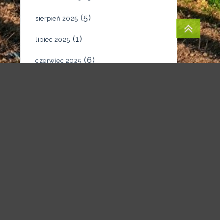
(5)
sierpień 2025
(1)
lipiec 2025
(6)
czerwiec 2025
(4)
maj 2025
(7)
kwiecień 2025
(5)
marzec 2025
(2)
luty 2025
(1)
styczeń 2025
(1)
grudzień 2024
(1)
listopad 2024