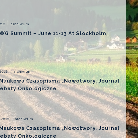
018
archiwum
MWG Summit – June 11-13 At Stockholm,
 2018
archiwum
 Naukowa Czasopisma „Nowotwory. Journal
Debaty Onkologiczne
 2018
archiwum
 Naukowa Czasopisma „Nowotwory. Journal
Debaty Onkologiczne