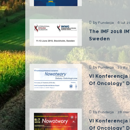
...
by
Fundacja
6 lut 2
The IMF 2018 I
Sweden
...
by
Fundacja
23 sty
VI Konferencja
Of Oncology” 
...
by
Fundacja
28 mar
VI Konferencja
Of Oncology” 