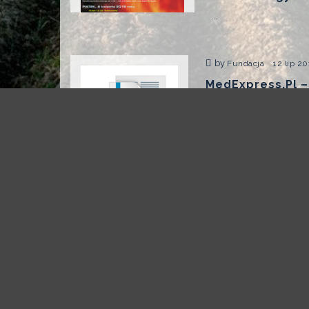
...
by
Fundacja
12 lip 20
MedExpress.pl –
„Kompleksowa T
...
Page