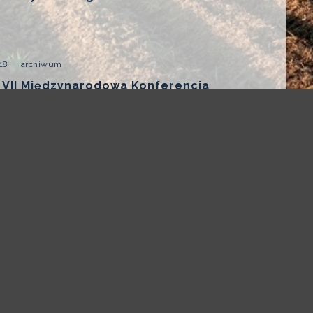
18
archiwum
 VII Międzynarodowa Konferencja
erapia Dyskrazji Plazmocytowych”
1
2
>>