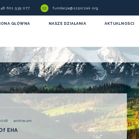
 +48 601 539 077
fundacja@szpiczak.org
RONA GŁÓWNA
NASZE DZIAŁANIA
AKTUALNOSCI
 2018
archiwum
Of EHA