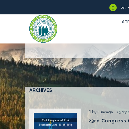
tel.
ST
ARCHIVES
by
Fundacja
23 sty
23rd Congress 