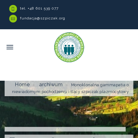
tel. +48 601 539 077
fundacja@szpiczak.org
Home
archiwum
Monoklonalna gammapatia o
niewiadomym pochodzeniu i tlący szpiczak plazmocytowy