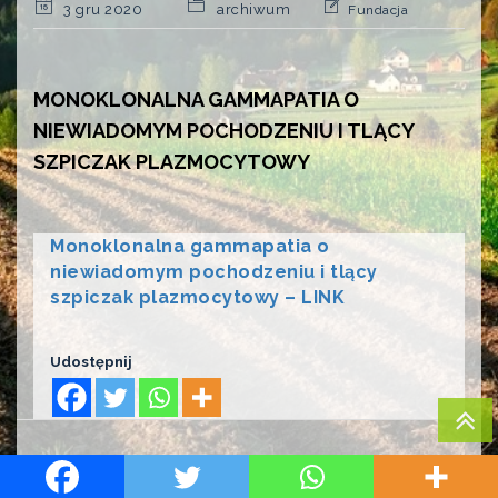
3 gru 2020
archiwum
Fundacja
MONOKLONALNA GAMMAPATIA O
NIEWIADOMYM POCHODZENIU I TLĄCY
SZPICZAK PLAZMOCYTOWY
Monoklonalna gammapatia o
niewiadomym pochodzeniu i tlący
szpiczak plazmocytowy – LINK
Udostępnij
PREVIOUS
NEXT