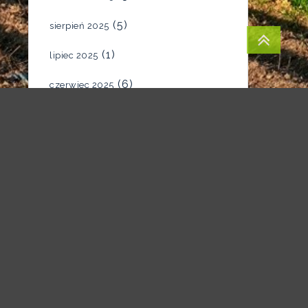
(5)
sierpień 2025
(1)
lipiec 2025
(6)
czerwiec 2025
(4)
maj 2025
(7)
kwiecień 2025
(5)
marzec 2025
(2)
luty 2025
(1)
styczeń 2025
(1)
grudzień 2024
(1)
listopad 2024