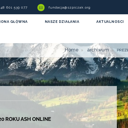
 +48 601 539 077
fundacja@szpiczak.org
RONA GŁÓWNA
NASZE DZIAŁANIA
AKTUALNOSCI
Home
archiwum
PREZE
20 ROKU ASH ONLINE